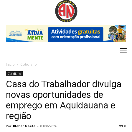
Início
Cotidiano
Cotidiano
Casa do Trabalhador divulga
novas oportunidades de
emprego em Aquidauana e
região
Por
Kleber Gaeta
-
03/06/2026
0