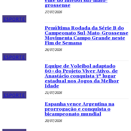
elite do futebol sul-mato-
grossense
27/07/2026
ESPORTE
Penúltima Rodada da Série B do
Campeonato Sul-Mato-Grossense
Movimenta Campo Grande neste
Fim de Semana
26/07/2026
ESPORTE
Equipe de Voleibol adaptado
60+do Projeto Viver Ativo, de
Anastácio conquista 3º lugar
estadual nos Jogos da Melhor
Idade
21/07/2026
ESPORTE
Espanha vence Argentina na
prorrogação e conquista o
bicampeonato mundial
20/07/2026