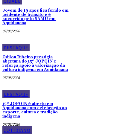
CIDADE
Jovem de 19 anos fica ferido em
acidente de trânsito e é
socorrido pelo SAMU em
Aquidauana
07/08/2026
DESTAQUE
Odilon Ribeiro prestigia
abertura do 15º JOPOIN e
reforça apoio à valorização da
cultura indígena em Aquidauana
07/08/2026
DESTAQUE
15º JOPOIN é aberto em
Aquidauana com celebração ao
esporte, cultura e tradição
indígena
07/08/2026
COTIDIANO