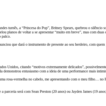
des turnês, a “Princesa do Pop”, Britney Spears, quebrou o silêncio sob
evelou planos de voltar a se apresentar “muito em breve”, mas com duas
o palco.
nunciou que dará o instrumento de presente ao seu herdeiro, com quem p
tados Unidos, citando “motivos extremamente delicados”, possivelmente 
la demonstrou entusiasmo com a ideia de uma performance mais intimist
ma rosa-vermelha no cabelo, me apresentando com o meu filho… no Re
se a parceria será com Sean Preston (20 anos) ou Jayden James (19 anos