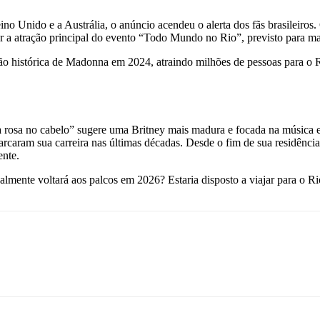
 Unido e a Austrália, o anúncio acendeu o alerta dos fãs brasileiros. 
r a atração principal do evento “Todo Mundo no Rio”, previsto para ma
ão histórica de Madonna em 2024, atraindo milhões de pessoas para o R
osa no cabelo” sugere uma Britney mais madura e focada na música e n
caram sua carreira nas últimas décadas. Desde o fim de sua residência
ente.
almente voltará aos palcos em 2026? Estaria disposto a viajar para o