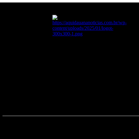
quinta-feira, 6 agosto, 202
35.3
C
Aquidauana
PÁGINA INICIAL
ES