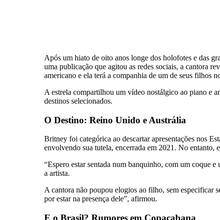
Após um hiato de oito anos longe dos holofotes e das gran
uma publicação que agitou as redes sociais, a cantora r
americano e ela terá a companhia de um de seus filhos n
A estrela compartilhou um vídeo nostálgico ao piano e a
destinos selecionados.
O Destino: Reino Unido e Austrália
Britney foi categórica ao descartar apresentações nos Es
envolvendo sua tutela, encerrada em 2021. No entanto, e
“Espero estar sentada num banquinho, com um coque e u
a artista.
A cantora não poupou elogios ao filho, sem especificar 
por estar na presença dele”, afirmou.
E o Brasil? Rumores em Copacabana