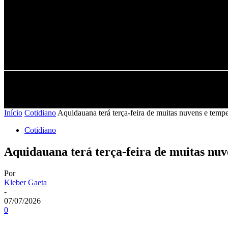
PÁGINA INICIAL
ES
Início
Cotidiano
Aquidauana terá terça-feira de muitas nuvens e temp
Cotidiano
Aquidauana terá terça-feira de muitas nu
Por
Kleber Gaeta
-
07/07/2026
0