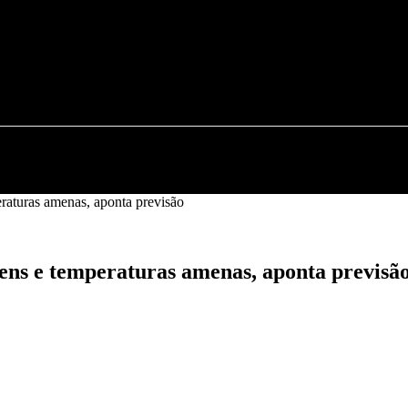
PORTE
CIDADE
POLÍCIA
ECONOMIA
POLÍ
eraturas amenas, aponta previsão
vens e temperaturas amenas, aponta previsã