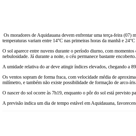
Os moradores de Aquidauana devem enfrentar uma terça-feira (07) ma
temperaturas variam entre 14°C nas primeiras horas da manhã e 24°C 
O sol aparece entre nuvens durante o período diurno, com momento
nebulosidade. Já durante a noite, o céu permanece bastante encoberto.
A umidade relativa do ar deve atingir índices elevados, chegando a 8
Os ventos sopram de forma fraca, com velocidade média de aproximad
milímetro, e também não existe possibilidade de formação de arco-íris
O nascer do sol ocorre às 7h19, enquanto o pôr do sol está previsto p
A previsão indica um dia de tempo estável em Aquidauana, favorecendo