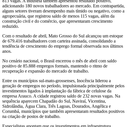
813 vagas. A indústria também apresentou resultado positivo,
adicionando 180 novos trabalhadores ao mercado. Em contrapartida,
alguns setores tiveram desempenho mais tímido ou negativo, como a
agropecuária, que registrou saldo de menos 115 vagas, além da
construção civil e do comércio, que apresentaram crescimento
reduzido.
Com o resultado de abril, Mato Grosso do Sul alcançou um estoque
de 679.416 trabalhadores com carteira assinada, consolidando a
tendência de crescimento do emprego formal observada nos últimos
anos.
No cenário nacional, o Brasil encerrou o mês de abril com saldo
positivo de 85.888 empregos formais, mantendo o ritmo de
recuperação e expansão do mercado de trabalho.
Entre os municípios sul-mato-grossenses, Inocência liderou a
geração de empregos no período, impulsionada principalmente pelos
investimentos ligados à implantação da fábrica de celulose da
empresa Arauco. A cidade registrou saldo de 232 novas vagas. Na
sequência aparecem Chapadão do Sul, Naviraí, Vicentina,
Sidrolândia, Água Clara, Três Lagoas, Dourados, Angélica e
Corumbá, municípios que também apresentaram resultados positivos
na criação de postos de trabalho.
Especialistas apontam que os investimentos em infraestrutura,