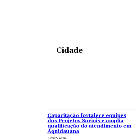
Cidade
COTIDIANO
CULTURA
DESTAQUE
ECONOMIA
ENTRETENIMENTO
ESPORTE
POLÍCIA
POLÍTICA
Capacitação fortalece equipes
dos Projetos Sociais e amplia
qualificação do atendimento em
Aquidauana
17/07/2026